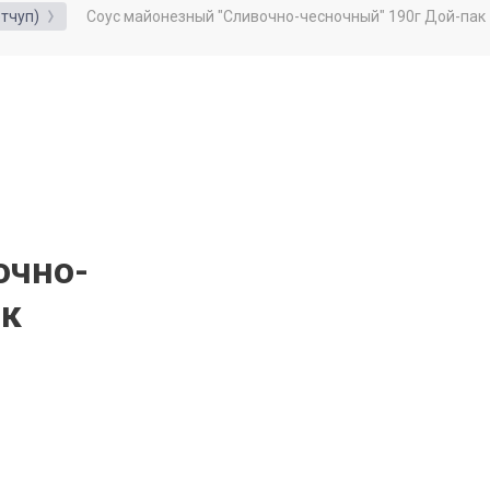
Соус майонезный "Сливочно-чесночный" 190г Дой-пак
тчуп)
очно-
ак