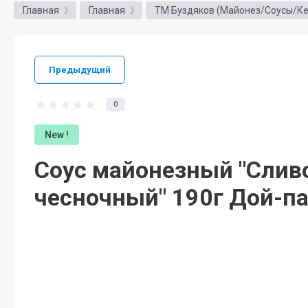
Главная
Главная
ТМ Буздяков (Майонез/Соусы/Ке
Предыдущий
0
New !
Соус майонезный "Слив
чесночный" 190г Дой-п